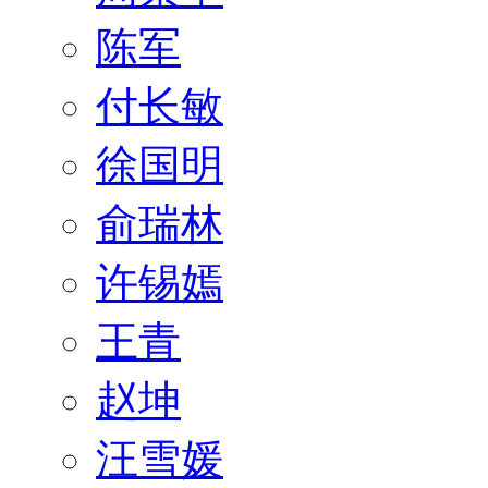
陈军
付长敏
徐国明
俞瑞林
许锡嫣
王青
赵坤
汪雪媛