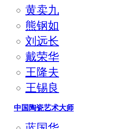
黄卖九
熊钢如
刘远长
戴荣华
王隆夫
王锡良
中国陶瓷艺术大师
蓝国华