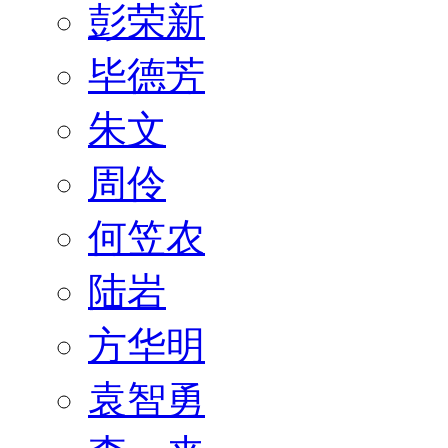
彭荣新
毕德芳
朱文
周伶
何笠农
陆岩
方华明
袁智勇