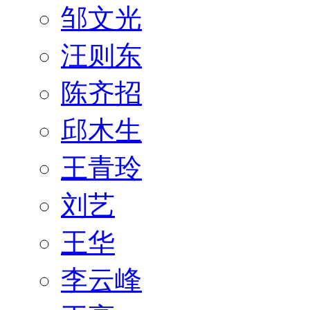
邹文光
汪则东
陈齐招
邱木生
王青玲
刘艺
王华
李云峰