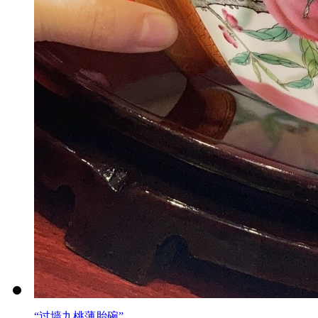
“过墙九桃薄胎碗”