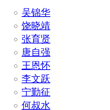
吴锦华
饶晓靖
张育贤
唐自强
王恩怀
李文跃
宁勤征
何叔水