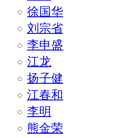
徐国华
刘宗省
李申盛
江龙
扬子健
江春和
李明
熊金荣