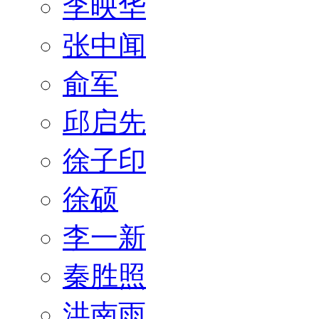
李映华
张中闻
俞军
邱启先
徐子印
徐硕
李一新
秦胜照
洪南雨