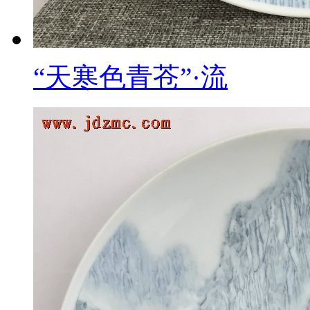
“天寒色青苍”·流