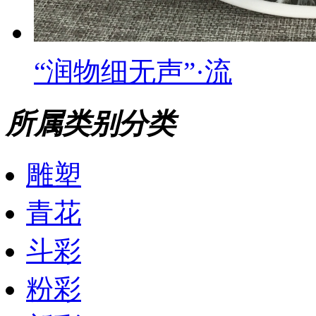
“润物细无声”·流
所属类别分类
雕塑
青花
斗彩
粉彩