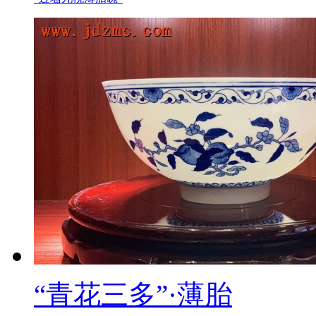
“青花三多”·薄胎