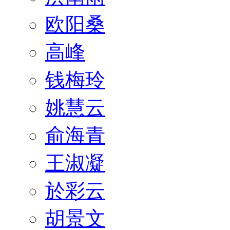
欧阳桑
高峰
钱梅玲
姚慧云
俞海青
王淑凝
於彩云
胡景文