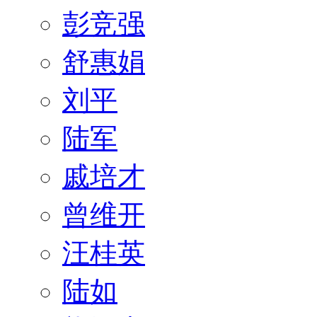
彭竞强
舒惠娟
刘平
陆军
戚培才
曾维开
汪桂英
陆如