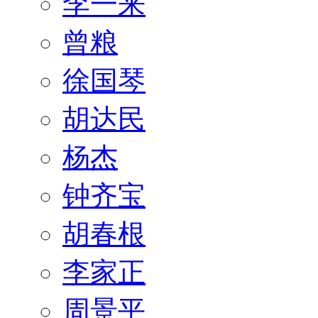
李一来
曾粮
徐国琴
胡达民
杨杰
钟齐宝
胡春根
李家正
周景平