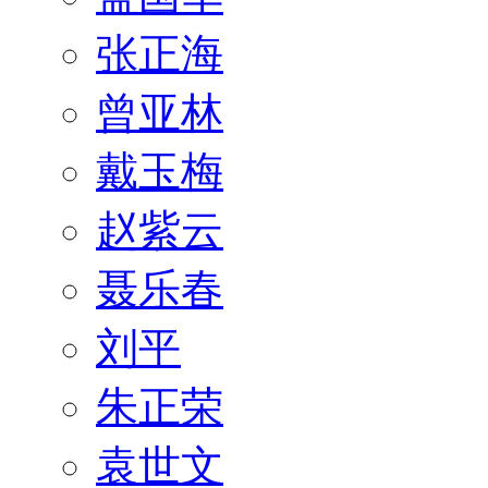
张正海
曾亚林
戴玉梅
赵紫云
聂乐春
刘平
朱正荣
袁世文