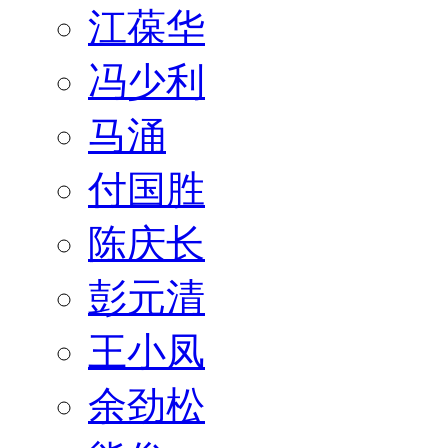
江葆华
冯少利
马涌
付国胜
陈庆长
彭元清
王小凤
余劲松