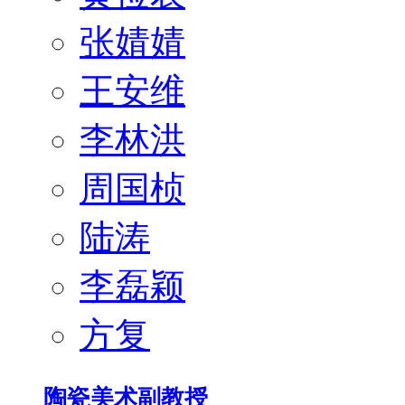
张婧婧
王安维
李林洪
周国桢
陆涛
李磊颖
方复
陶瓷美术副教授