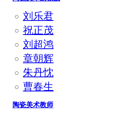
刘乐君
祝正茂
刘超鸿
章朝辉
朱丹忱
曹春生
陶瓷美术教师