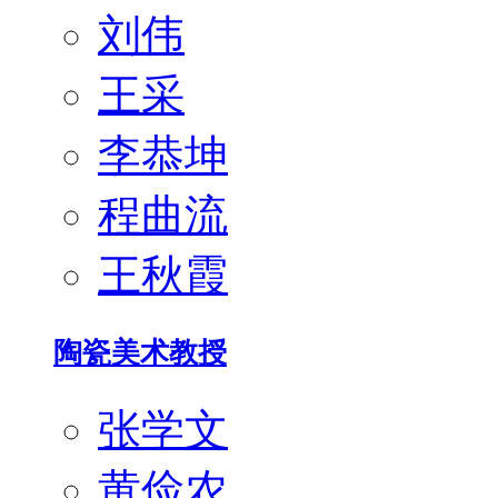
刘伟
王采
李恭坤
程曲流
王秋霞
陶瓷美术教授
张学文
黄俭农