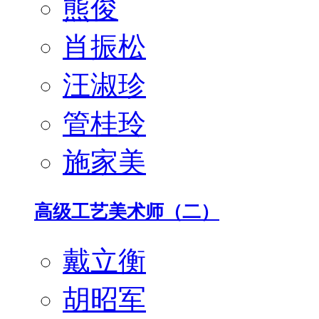
熊俊
肖振松
汪淑珍
管桂玲
施家美
高级工艺美术师（二）
戴立衡
胡昭军