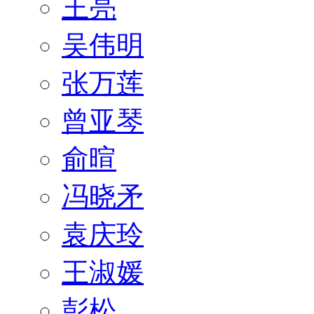
王亮
吴伟明
张万莲
曾亚琴
俞暄
冯晓矛
袁庆玲
王淑媛
彭松