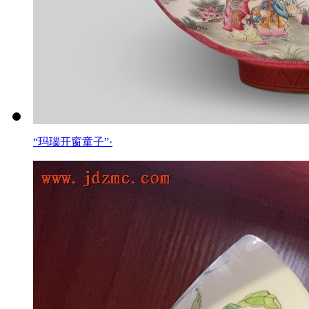
“玛瑙开窗童子”·