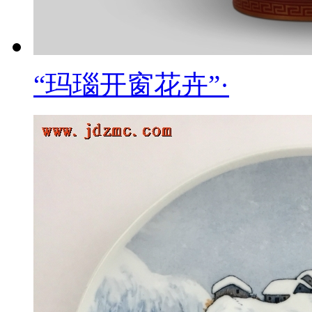
“玛瑙开窗花卉”·