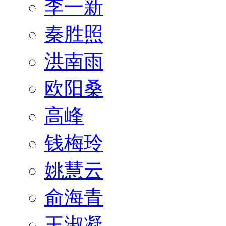
李一新
秦胜照
洪南雨
欧阳桑
高峰
钱梅玲
姚慧云
俞海青
王淑凝