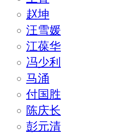
赵坤
汪雪媛
江葆华
冯少利
马涌
付国胜
陈庆长
彭元清