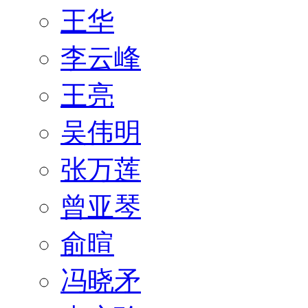
王华
李云峰
王亮
吴伟明
张万莲
曾亚琴
俞暄
冯晓矛