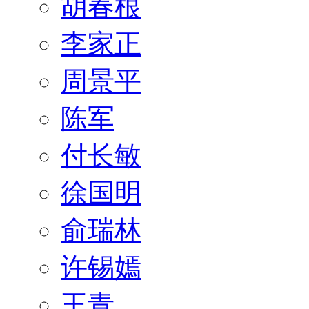
胡春根
李家正
周景平
陈军
付长敏
徐国明
俞瑞林
许锡嫣
王青