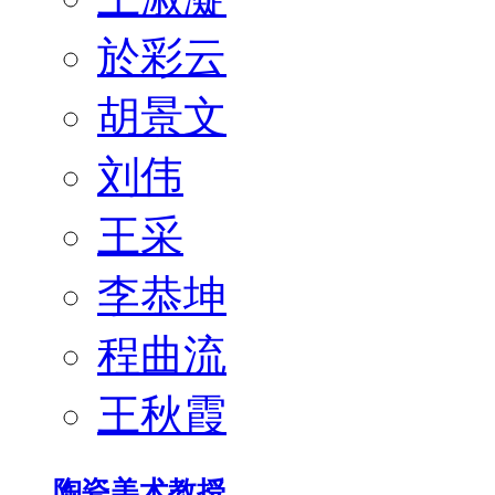
於彩云
胡景文
刘伟
王采
李恭坤
程曲流
王秋霞
陶瓷美术教授