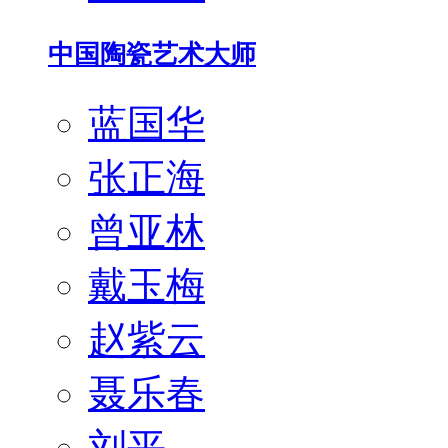
中国陶瓷艺术大师
蓝国华
张正海
曾亚林
戴玉梅
赵紫云
聂乐春
刘平