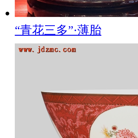
“青花三多”·薄胎