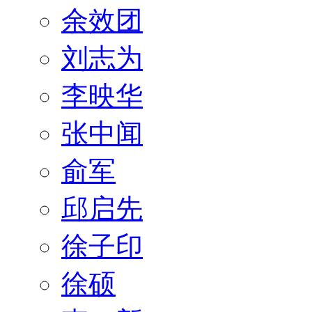
余效团
刘志为
李映华
张中闻
俞军
邱启先
徐子印
徐硕