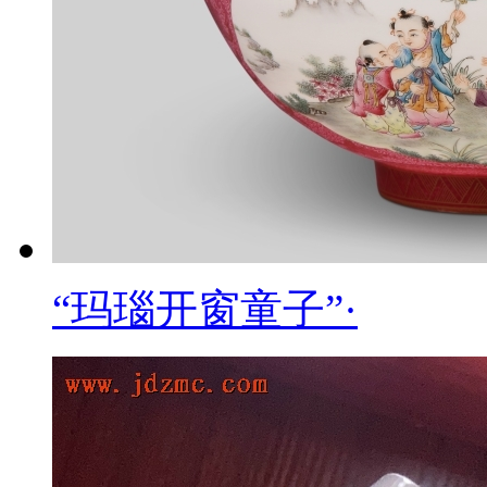
“玛瑙开窗童子”·