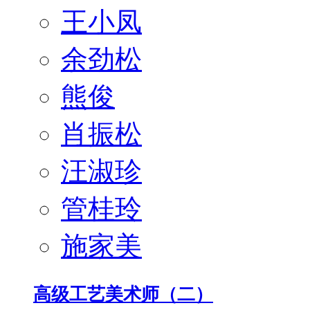
王小凤
余劲松
熊俊
肖振松
汪淑珍
管桂玲
施家美
高级工艺美术师（二）