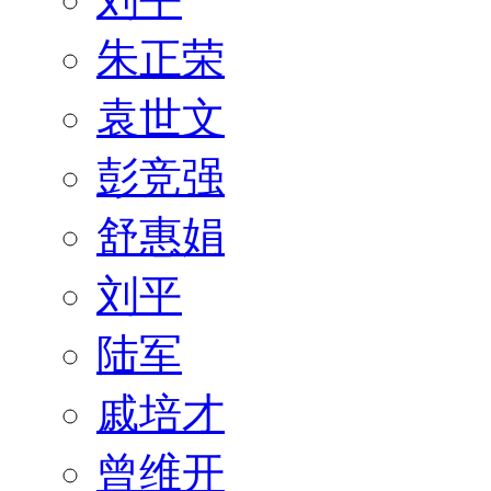
朱正荣
袁世文
彭竞强
舒惠娟
刘平
陆军
戚培才
曾维开