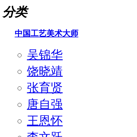
分类
中国工艺美术大师
吴锦华
饶晓靖
张育贤
唐自强
王恩怀