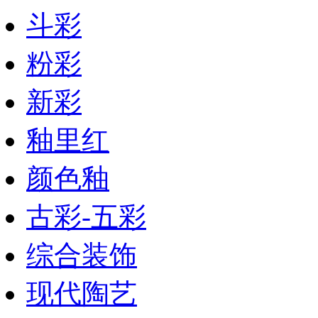
斗彩
粉彩
新彩
釉里红
颜色釉
古彩-五彩
综合装饰
现代陶艺