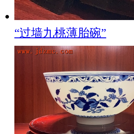
“过墙九桃薄胎碗”