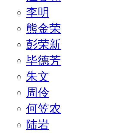
李明
熊金荣
彭荣新
毕德芳
朱文
周伶
何笠农
陆岩