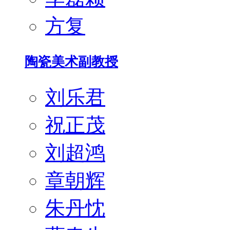
方复
陶瓷美术副教授
刘乐君
祝正茂
刘超鸿
章朝辉
朱丹忱