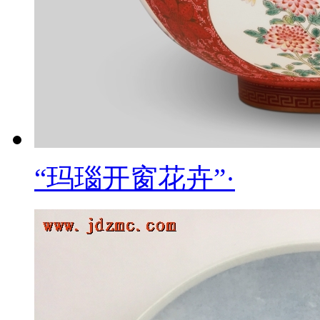
“玛瑙开窗花卉”·