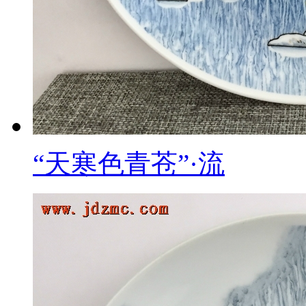
“天寒色青苍”·流