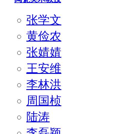
张学文
黄俭农
张婧婧
王安维
李林洪
周国桢
陆涛
李磊颖