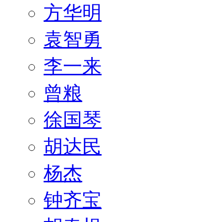
方华明
袁智勇
李一来
曾粮
徐国琴
胡达民
杨杰
钟齐宝