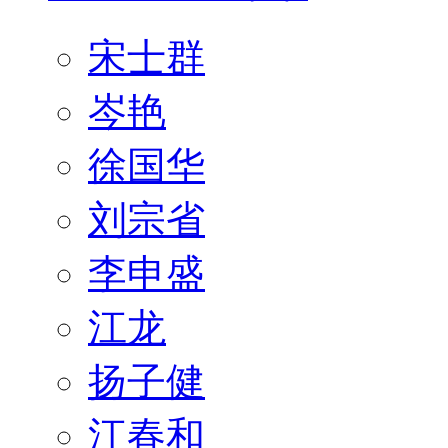
宋士群
岑艳
徐国华
刘宗省
李申盛
江龙
扬子健
江春和