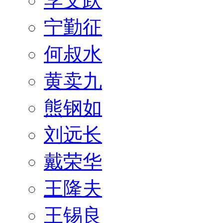
李文跃
宁勤征
何叔水
黄卖九
熊钢如
刘远长
戴荣华
王隆夫
王锡良