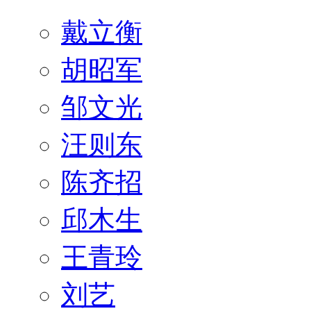
戴立衡
胡昭军
邹文光
汪则东
陈齐招
邱木生
王青玲
刘艺