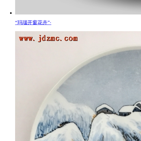
“玛瑙开窗花卉”·