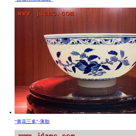
“青花三多”·薄胎