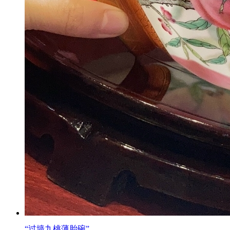
“过墙九桃薄胎碗”